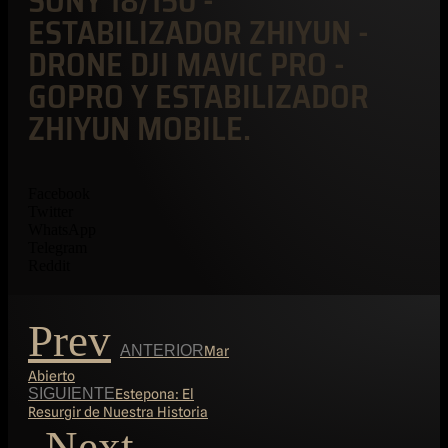
SONY 18/150 -
ESTABILIZADOR ZHIYUN -
DRONE DJI MAVIC PRO -
GOPRO Y ESTABILIZADOR
ZHIYUN MOBILE.
Facebook
Twitter
WhatsApp
Telegram
Reddit
Prev
ANTERIOR
Mar
Abierto
SIGUIENTE
Estepona: El
Resurgir de Nuestra Historia
Next