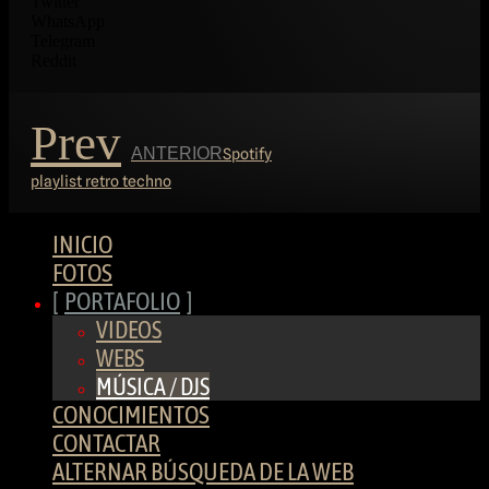
Twitter
WhatsApp
Telegram
Reddit
Prev
ANTERIOR
Spotify
playlist retro techno
INICIO
FOTOS
PORTAFOLIO
VIDEOS
WEBS
MÚSICA / DJS
CONOCIMIENTOS
CONTACTAR
ALTERNAR BÚSQUEDA DE LA WEB